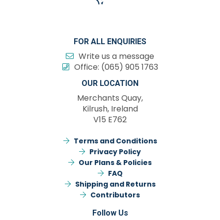
d
Joanne
Faceb
Anne
O’Brien
Trimble
FOR ALL ENQUIRIES
Louise
Andrew
Write us a message
Overy
Malcolm
Office:
(065) 905 1763
OUR LOCATION
Facebook
localgroups@iwdg.ie
Merchants Quay,
localgroups@iwdg.
Kilrush, Ireland
V15 E762
Terms and Conditions
Privacy Policy
Our Plans & Policies
FAQ
Shipping and Returns
Contributors
Follow Us