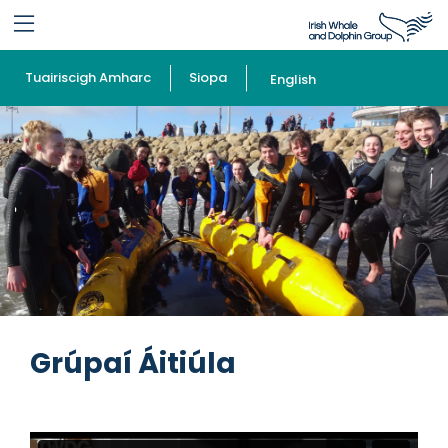
Tuairiscigh Amharc
Siopa
English
Grúpaí Áitiúla