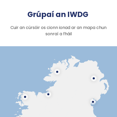
Grúpaí an IWDG
Cuir an cúrsóir os cionn ionad ar an mapa chun
sonraí a fháil
D
o
N
n
o
e
r
S
g
t
M
li
a
h
L
a
g
l
e
o
y