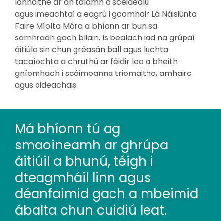
lonnaithe ar an talamh a sceidealú
agus imeachtaí a eagrú i gcomhair Lá Náisiúnta
Faire Míolta Móra a bhíonn ar bun sa
samhradh gach bliain. Is bealach iad na grúpaí
áitiúla sin chun gréasán ball agus luchta
tacaíochta a chruthú ar féidir leo a bheith
gníomhach i scéimeanna triomaithe, amhairc
agus oideachais.
Má bhíonn tú ag
smaoineamh ar ghrúpa
áitiúil a bhunú, téigh i
dteagmháil linn agus
déanfaimid gach a mbeimid
ábalta chun cuidiú leat.