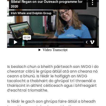
Is bealach chun a bheith páirteach san IWDG i do
cheantar clárú le grúpa áitiúil atá ann cheana nó
ceann a bhunú. Is féidir le hoifigigh an IWDG
tacaíocht a thabhairt do ghrúpaí trí thraenáil a
thairiscint in aithint céiticeach agus i bhfreagairt
d’eachtraí triomaithe.
Is féidir le gach aon ghrúpa faire áitiúil a bheadh